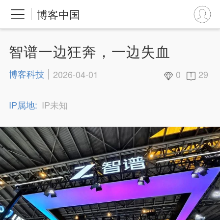
博客中国
智谱一边狂奔，一边失血
博客科技
2026-04-01
0
29
IP属地:
IP未知