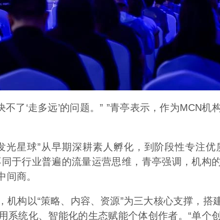
决不了‘走多远’的问题。” ”青亭表示，作为MC
发光星球”从早期深耕素人孵化，到阶段性专注优质
。不同于行业普遍的流量运营思维，青亭强调，机构
中间商。
，机构以“策略、内容、资源”为三大核心支撑，搭建
用系统化、智能化的生态赋能个体创作者。“单个