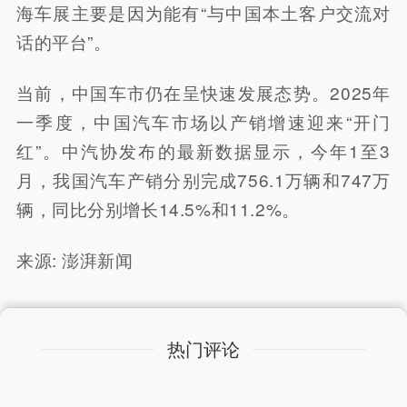
海车展主要是因为能有“与中国本土客户交流对
话的平台”。
当前，中国车市仍在呈快速发展态势。2025年
一季度，中国汽车市场以产销增速迎来“开门
红”。中汽协发布的最新数据显示，今年1至3
月，我国汽车产销分别完成756.1万辆和747万
辆，同比分别增长14.5%和11.2%。
来源: 澎湃新闻
热门评论