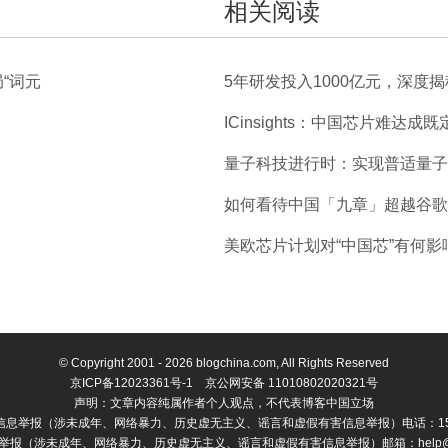
相关阅读
“词元
5年研发投入1000亿元，深度
ICinsights：中国芯片难达成既
i
量子科技进行时：实现普适量子
如何看待中国「九章」超越谷歌
美欧芯片计划对“中国芯”有何影
© Copyright 2001 - 2026 blogchina.com, All Rights Reserved
京ICP备12023361号-1
京公网安备 11010802020321号
声明：文章内容纯属作者个人观点，不代表博客中国立场
息举报（涉未成年、网络暴力、历史虚无主义、谣言和虚假有害信息举报）电话：1511
报（涉未成年、网络暴力、历史虚无主义、谣言和虚假有害信息举报）邮箱：help@blog